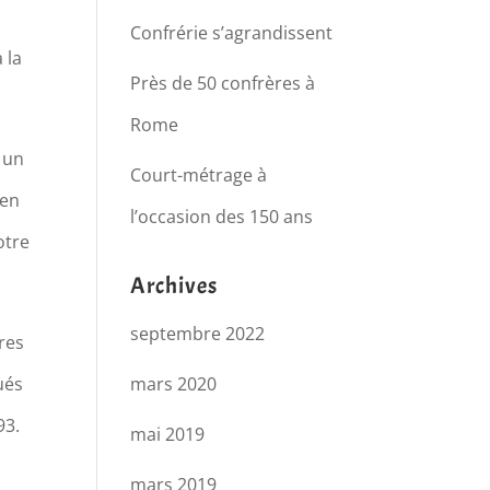
Confrérie s’agrandissent
 la
Près de 50 confrères à
Rome
r un
Court-métrage à
 en
l’occasion des 150 ans
otre
Archives
septembre 2022
res
ués
mars 2020
93.
mai 2019
mars 2019